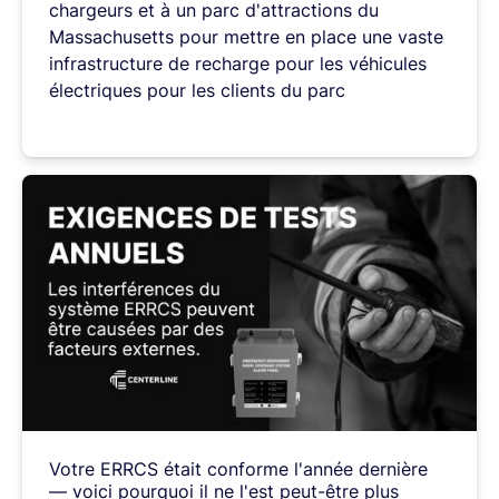
chargeurs
et
à
un
parc
d'attractions
du
Massachusetts
pour
mettre
en
place
une
vaste
infrastructure
de
recharge
pour
les
véhicules
électriques
pour
les
clients
du
parc
Votre
ERRCS
était
conforme
l'année
dernière
—
voici
pourquoi
il
ne
l'est
peut-être
plus