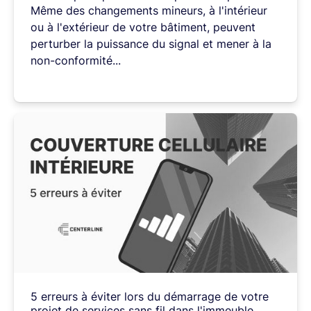
Même
des
changements
mineurs,
à
l'intérieur
ou
à
l'extérieur
de
votre
bâtiment,
peuvent
perturber
la
puissance
du
signal
et
mener
à
la
non-conformité...
5
erreurs
à
éviter
lors
du
démarrage
de
votre
projet
de
services
sans
fil
dans
l'immeuble